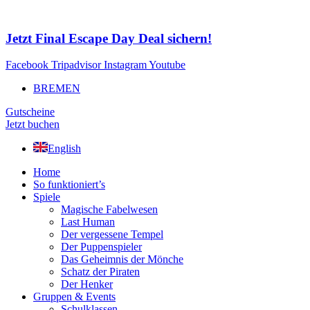
Zum
Inhalt
springen
Jetzt Final Escape Day Deal sichern!
Facebook
Tripadvisor
Instagram
Youtube
BREMEN
Gutscheine
Jetzt buchen
English
Home
So funktioniert’s
Spiele
Magische Fabelwesen
Last Human
Der vergessene Tempel
Der Puppenspieler
Das Geheimnis der Mönche
Schatz der Piraten
Der Henker
Gruppen & Events
Schulklassen