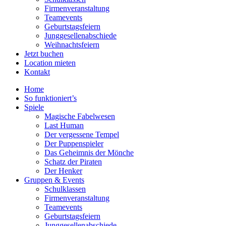
Firmenveranstaltung
Teamevents
Geburtstagsfeiern
Junggesellenabschiede
Weihnachtsfeiern
Jetzt buchen
Location mieten
Kontakt
Home
So funktioniert’s
Spiele
Magische Fabelwesen
Last Human
Der vergessene Tempel
Der Puppenspieler
Das Geheimnis der Mönche
Schatz der Piraten
Der Henker
Gruppen & Events
Schulklassen
Firmenveranstaltung
Teamevents
Geburtstagsfeiern
Junggesellenabschiede