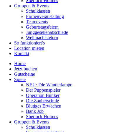
Sherlock Holmes
Gruppen & Events
Schulklassen
Firmenveranstaltung
Teamevents
Geburtstagsfeiern
Junggesellenabschiede
Weihnachtsfeiern
So funktioniert’s
Location mieten
Kontakt
Home
Jetzt buchen
Gutscheine
Spiele
NEU: Die Wunderlampe
Der Puppenspieler
Operation Bunker
Die Zauberschule
Blutiges Erwachen
Bank Job
Sherlock Holmes
Gruppen & Events
Schulklassen