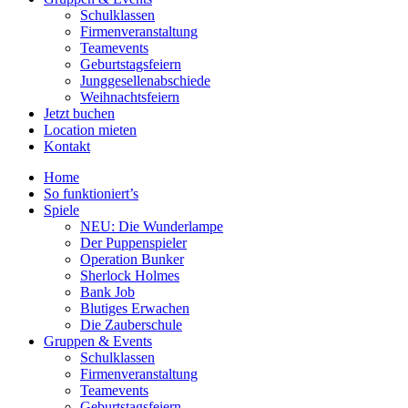
Schulklassen
Firmenveranstaltung
Teamevents
Geburtstagsfeiern
Junggesellenabschiede
Weihnachtsfeiern
Jetzt buchen
Location mieten
Kontakt
Home
So funktioniert’s
Spiele
NEU: Die Wunderlampe
Der Puppenspieler
Operation Bunker
Sherlock Holmes
Bank Job
Blutiges Erwachen
Die Zauberschule
Gruppen & Events
Schulklassen
Firmenveranstaltung
Teamevents
Geburtstagsfeiern