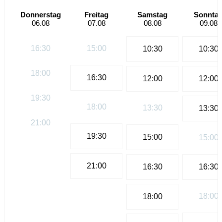
Donnerstag
Freitag
Samstag
Sonnta
31
1
2
3
4
5
6
06.08
07.08
08.08
09.08
16:30
15:00
10:30
10:30
18:00
16:30
12:00
12:00
19:30
18:00
13:30
13:30
21:00
19:30
15:00
15:00
21:00
16:30
16:30
18:00
18:00