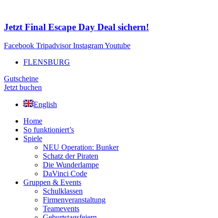
Zum
Inhalt
springen
Jetzt Final Escape Day Deal sichern!
Facebook
Tripadvisor
Instagram
Youtube
FLENSBURG
Gutscheine
Jetzt buchen
English
Home
So funktioniert’s
Spiele
NEU Operation: Bunker
Schatz der Piraten
Die Wunderlampe
DaVinci Code
Gruppen & Events
Schulklassen
Firmenveranstaltung
Teamevents
Geburtstagsfeiern