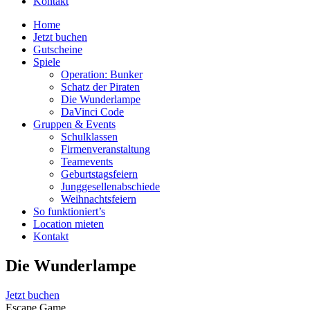
Kontakt
Home
Jetzt buchen
Gutscheine
Spiele
Operation: Bunker
Schatz der Piraten
Die Wunderlampe
DaVinci Code
Gruppen & Events
Schulklassen
Firmenveranstaltung
Teamevents
Geburtstagsfeiern
Junggesellenabschiede
Weihnachtsfeiern
So funktioniert’s
Location mieten
Kontakt
Die Wunderlampe
Jetzt buchen
Escape Game