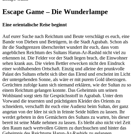
Escape Game – Die Wunderlampe
Eine orientalische Reise beginnt
Auf eurer Suche nach Reichtum und Beute verschlägt es euch, eine
Bande von Dieben und Betrügern, in die Stadt Agrabah. Schon als
ihr die Stadtgrenzen überschreitet wundert ihr euch, dass vom
angeblichen Reichtum des Sultans Harun-Ar-Rashid nicht viel zu
erkennen ist. Die Felder vor der Stadt liegen brach, die Einwohner
sehen krank aus. Die vielen Bettler erwecken nicht den Eindruck
einer wohlhabenden Ortschaft. Einzig und alleine der prunkvolle
Palast des Sultans erhebt sich über das Elend und erscheint im Licht
der untergehenden Sonne, als wäre er mit purem Gold überzogen.
Gerüchten zufolge kann sich niemand erklären, wie der Sultan zu so
einem Reichtum gelangen konnte. Das Geheimnis um seinen
Wohlstand sorgt stets für Gesprächsstoff in Agrabah. Unter dem
Vorwand die teuersten und prächtigsten Kleider des Orients zu
schneidern, verschafft ihr euch eine Audienz beim Sultan, der ganz
angetan von der Idee ist sich in feinste Seide hüllen zu lassen. Ihr
werdet gebeten in den Gemächern des Sultans zu warten, bis dieser
bereit ist seine Maße nehmen zu lassen. Es bleibt also nicht viel Zeit
den Raum nach wertvollen Gütern zu durchsuchen und hinter das
Geheimnis des Reichtums Harun-Ar-Rashids zu gelangen.