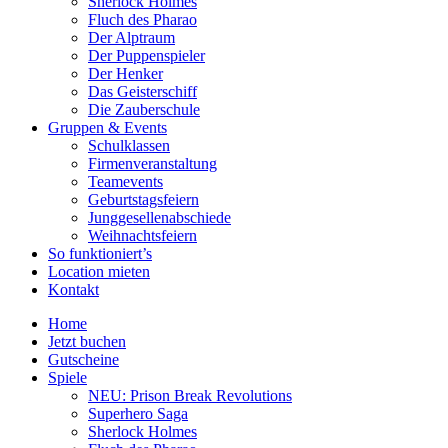
Sherlock Holmes
Fluch des Pharao
Der Alptraum
Der Puppenspieler
Der Henker
Das Geisterschiff
Die Zauberschule
Gruppen & Events
Schulklassen
Firmenveranstaltung
Teamevents
Geburtstagsfeiern
Junggesellenabschiede
Weihnachtsfeiern
So funktioniert’s
Location mieten
Kontakt
Home
Jetzt buchen
Gutscheine
Spiele
NEU: Prison Break Revolutions
Superhero Saga
Sherlock Holmes