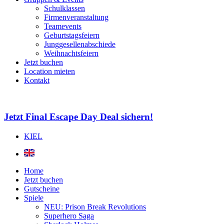
Schulklassen
Firmenveranstaltung
Teamevents
Geburtstagsfeiern
Junggesellenabschiede
Weihnachtsfeiern
Jetzt buchen
Location mieten
Kontakt
Jetzt Final Escape Day Deal sichern!
KIEL
Home
Jetzt buchen
Gutscheine
Spiele
NEU: Prison Break Revolutions
Superhero Saga