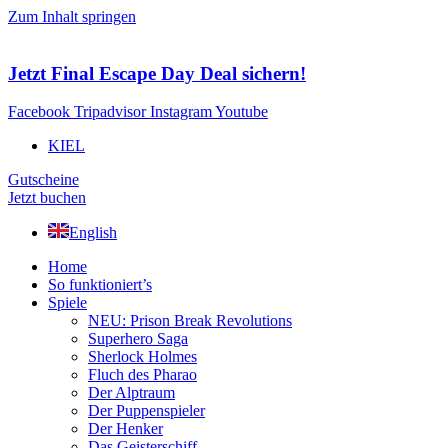
Zum Inhalt springen
Jetzt Final Escape Day Deal sichern!
Facebook
Tripadvisor
Instagram
Youtube
KIEL
Gutscheine
Jetzt buchen
English
Home
So funktioniert’s
Spiele
NEU: Prison Break Revolutions
Superhero Saga
Sherlock Holmes
Fluch des Pharao
Der Alptraum
Der Puppenspieler
Der Henker
Das Geisterschiff