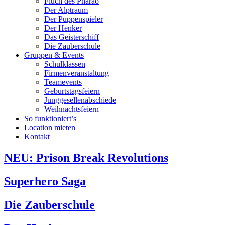
Fluch des Pharao
Der Alptraum
Der Puppenspieler
Der Henker
Das Geisterschiff
Die Zauberschule
Gruppen & Events
Schulklassen
Firmenveranstaltung
Teamevents
Geburtstagsfeiern
Junggesellenabschiede
Weihnachtsfeiern
So funktioniert’s
Location mieten
Kontakt
NEU: Prison Break Revolutions
Superhero Saga
Die Zauberschule