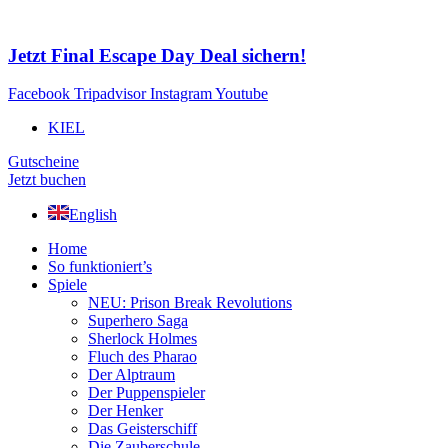
Zum
Inhalt
springen
Jetzt Final Escape Day Deal sichern!
Facebook
Tripadvisor
Instagram
Youtube
KIEL
Gutscheine
Jetzt buchen
English
Home
So funktioniert’s
Spiele
NEU: Prison Break Revolutions
Superhero Saga
Sherlock Holmes
Fluch des Pharao
Der Alptraum
Der Puppenspieler
Der Henker
Das Geisterschiff
Die Zauberschule