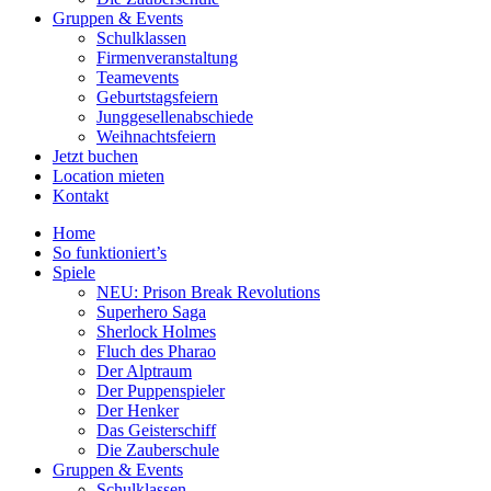
Gruppen & Events
Schulklassen
Firmenveranstaltung
Teamevents
Geburtstagsfeiern
Junggesellenabschiede
Weihnachtsfeiern
Jetzt buchen
Location mieten
Kontakt
Home
So funktioniert’s
Spiele
NEU: Prison Break Revolutions
Superhero Saga
Sherlock Holmes
Fluch des Pharao
Der Alptraum
Der Puppenspieler
Der Henker
Das Geisterschiff
Die Zauberschule
Gruppen & Events
Schulklassen