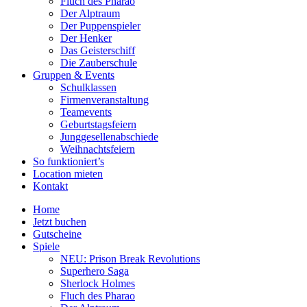
Fluch des Pharao
Der Alptraum
Der Puppenspieler
Der Henker
Das Geisterschiff
Die Zauberschule
Gruppen & Events
Schulklassen
Firmenveranstaltung
Teamevents
Geburtstagsfeiern
Junggesellenabschiede
Weihnachtsfeiern
So funktioniert’s
Location mieten
Kontakt
Home
Jetzt buchen
Gutscheine
Spiele
NEU: Prison Break Revolutions
Superhero Saga
Sherlock Holmes
Fluch des Pharao