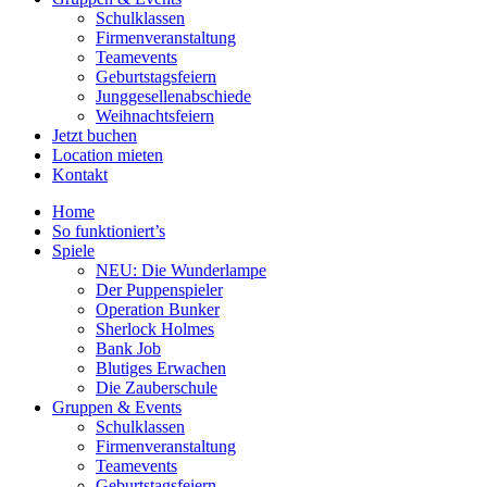
Schulklassen
Firmenveranstaltung
Teamevents
Geburtstagsfeiern
Junggesellenabschiede
Weihnachtsfeiern
Jetzt buchen
Location mieten
Kontakt
Home
So funktioniert’s
Spiele
NEU: Die Wunderlampe
Der Puppenspieler
Operation Bunker
Sherlock Holmes
Bank Job
Blutiges Erwachen
Die Zauberschule
Gruppen & Events
Schulklassen
Firmenveranstaltung
Teamevents
Geburtstagsfeiern