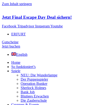
Zum Inhalt springen
Jetzt Final Escape Day Deal sichern!
Facebook
Tripadvisor
Instagram
Youtube
ERFURT
Gutscheine
Jetzt buchen
English
Home
So funktioniert’s
Spiele
NEU: Die Wunderlampe
Der Puppenspieler
Operation Bunker
Sherlock Holmes
Bank Job
Blutiges Erwachen
Die Zauberschule
Gruppen & Events