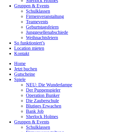
Sherlock Holmes
Gruppen & Events
Schulklassen
Firmenveranstaltung
Teamevents
Geburtstagsfeiern
Junggesellenabschiede
Weihnachtsfeiern
So funktioniert’s
Location mieten
Kontakt
Home
Jetzt buchen
Gutscheine
Spiele
NEU: Die Wunderlampe
Der Puppenspieler
Operation Bunker
Die Zauberschule
Blutiges Erwachen
Bank Job
Sherlock Holmes
Gruppen & Events
Schulklassen