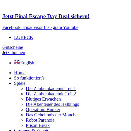
Zum
Inhalt
springen
Jetzt Final Escape Day Deal sichern!
Facebook
Tripadvisor
Instagram
Youtube
LÜBECK
Gutscheine
Jetzt buchen
English
Home
So funktioniert’s
Spiele
Die Zauberakademie Teil 1
Die Zauberakademie Teil 2
Blutiges Erwachen
Die Abenteuer des Halblings
Operation: Bunker
Das Geheimnis der Mönche
Robot Paranoia
Prison Break
Gruppen & Events