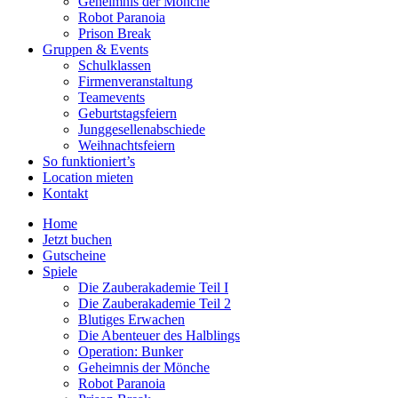
Geheimnis der Mönche
Robot Paranoia
Prison Break
Gruppen & Events
Schulklassen
Firmenveranstaltung
Teamevents
Geburtstagsfeiern
Junggesellenabschiede
Weihnachtsfeiern
So funktioniert’s
Location mieten
Kontakt
Home
Jetzt buchen
Gutscheine
Spiele
Die Zauberakademie Teil I
Die Zauberakademie Teil 2
Blutiges Erwachen
Die Abenteuer des Halblings
Operation: Bunker
Geheimnis der Mönche
Robot Paranoia