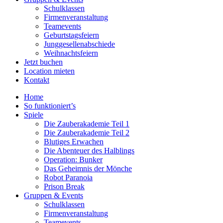
Schulklassen
Firmenveranstaltung
Teamevents
Geburtstagsfeiern
Junggesellenabschiede
Weihnachtsfeiern
Jetzt buchen
Location mieten
Kontakt
Home
So funktioniert’s
Spiele
Die Zauberakademie Teil 1
Die Zauberakademie Teil 2
Blutiges Erwachen
Die Abenteuer des Halblings
Operation: Bunker
Das Geheimnis der Mönche
Robot Paranoia
Prison Break
Gruppen & Events
Schulklassen
Firmenveranstaltung
Teamevents