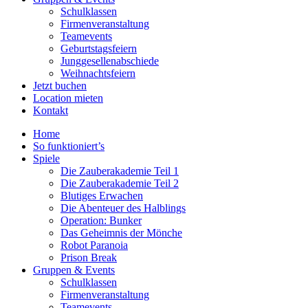
Schulklassen
Firmenveranstaltung
Teamevents
Geburtstagsfeiern
Junggesellenabschiede
Weihnachtsfeiern
Jetzt buchen
Location mieten
Kontakt
Home
So funktioniert’s
Spiele
Die Zauberakademie Teil 1
Die Zauberakademie Teil 2
Blutiges Erwachen
Die Abenteuer des Halblings
Operation: Bunker
Das Geheimnis der Mönche
Robot Paranoia
Prison Break
Gruppen & Events
Schulklassen
Firmenveranstaltung
Teamevents