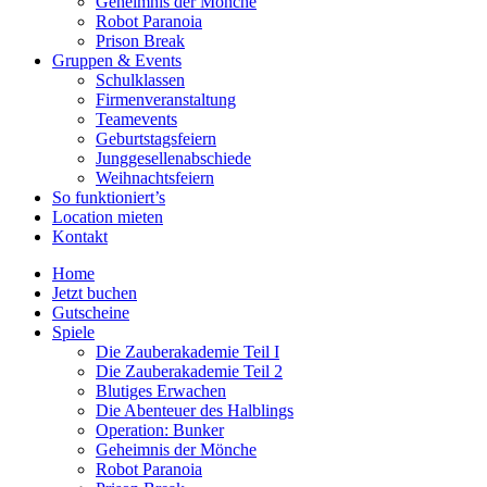
Geheimnis der Mönche
Robot Paranoia
Prison Break
Gruppen & Events
Schulklassen
Firmenveranstaltung
Teamevents
Geburtstagsfeiern
Junggesellenabschiede
Weihnachtsfeiern
So funktioniert’s
Location mieten
Kontakt
Home
Jetzt buchen
Gutscheine
Spiele
Die Zauberakademie Teil I
Die Zauberakademie Teil 2
Blutiges Erwachen
Die Abenteuer des Halblings
Operation: Bunker
Geheimnis der Mönche
Robot Paranoia