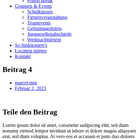
Prison Break
Gruppen & Events
Schulklassen
Firmenveranstaltung
Teamevents
Geburtstagsfeiern
Junggesellenabschiede
Weihnachtsfeiern
So funktioniert’s
Location mieten
Kontakt
Beitrag 4
marcel-mm
Februar 2, 2023
Teile den Beitrag
Lorem ipsum dolor sit amet, consetetur sadipscing elitr, sed diam
nonumy eirmod tempor invidunt ut labore et dolore magna aliquyam
erat, sed diam voluptua. At vero eos et accusam et justo duo dolores