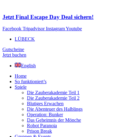
Zum
Inhalt
springen
Jetzt Final Escape Day Deal sichern!
Facebook
Tripadvisor
Instagram
Youtube
LÜBECK
Gutscheine
Jetzt buchen
English
Home
So funktioniert’s
Spiele
Die Zauberakademie Teil 1
Die Zauberakademie Teil 2
Blutiges Erwachen
Die Abenteuer des Halblings
Operation: Bunker
Das Geheimnis der Mönche
Robot Paranoia
Prison Break
Gruppen & Events