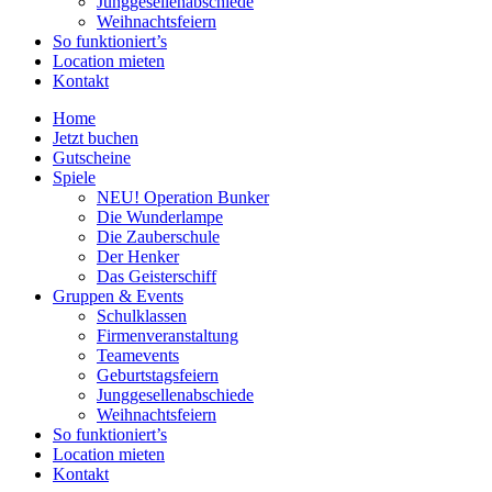
Junggesellenabschiede
Weihnachtsfeiern
So funktioniert’s
Location mieten
Kontakt
Home
Jetzt buchen
Gutscheine
Spiele
NEU! Operation Bunker
Die Wunderlampe
Die Zauberschule
Der Henker
Das Geisterschiff
Gruppen & Events
Schulklassen
Firmenveranstaltung
Teamevents
Geburtstagsfeiern
Junggesellenabschiede
Weihnachtsfeiern
So funktioniert’s
Location mieten
Kontakt