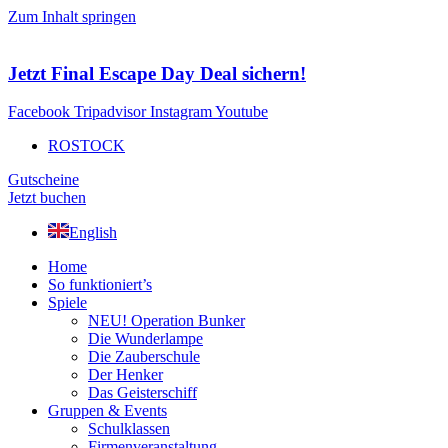
Zum Inhalt springen
Jetzt Final Escape Day Deal sichern!
Facebook
Tripadvisor
Instagram
Youtube
ROSTOCK
Gutscheine
Jetzt buchen
English
Home
So funktioniert’s
Spiele
NEU! Operation Bunker
Die Wunderlampe
Die Zauberschule
Der Henker
Das Geisterschiff
Gruppen & Events
Schulklassen
Firmenveranstaltung