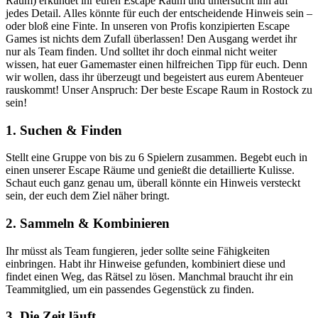
Raum) erkundet ihr euren Escape Raum und untersucht ihn auf
jedes Detail. Alles könnte für euch der entscheidende Hinweis sein –
oder bloß eine Finte. In unseren von Profis konzipierten Escape
Games ist nichts dem Zufall überlassen! Den Ausgang werdet ihr
nur als Team finden. Und solltet ihr doch einmal nicht weiter
wissen, hat euer Gamemaster einen hilfreichen Tipp für euch. Denn
wir wollen, dass ihr überzeugt und begeistert aus eurem Abenteuer
rauskommt! Unser Anspruch: Der beste Escape Raum in Rostock zu
sein!
1. Suchen & Finden
Stellt eine Gruppe von bis zu 6 Spielern zusammen. Begebt euch in
einen unserer Escape Räume und genießt die detaillierte Kulisse.
Schaut euch ganz genau um, überall könnte ein Hinweis versteckt
sein, der euch dem Ziel näher bringt.
2. Sammeln & Kombinieren
Ihr müsst als Team fungieren, jeder sollte seine Fähigkeiten
einbringen. Habt ihr Hinweise gefunden, kombiniert diese und
findet einen Weg, das Rätsel zu lösen. Manchmal braucht ihr ein
Teammitglied, um ein passendes Gegenstück zu finden.
3. Die Zeit läuft