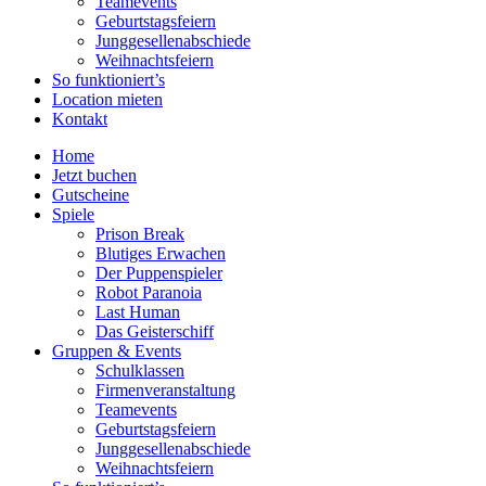
Teamevents
Geburtstagsfeiern
Junggesellenabschiede
Weihnachtsfeiern
So funktioniert’s
Location mieten
Kontakt
Home
Jetzt buchen
Gutscheine
Spiele
Prison Break
Blutiges Erwachen
Der Puppenspieler
Robot Paranoia
Last Human
Das Geisterschiff
Gruppen & Events
Schulklassen
Firmenveranstaltung
Teamevents
Geburtstagsfeiern
Junggesellenabschiede
Weihnachtsfeiern