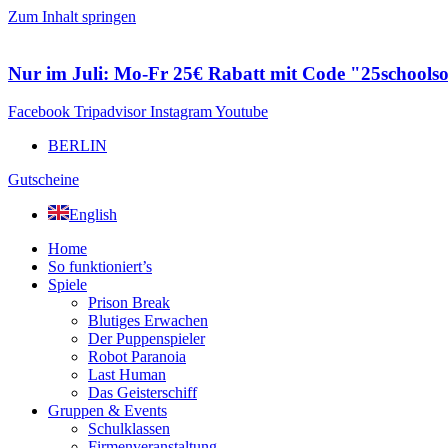
Zum Inhalt springen
Nur im Juli: Mo-Fr 25€ Rabatt mit Code "25schools
Facebook
Tripadvisor
Instagram
Youtube
BERLIN
Gutscheine
English
Home
So funktioniert’s
Spiele
Prison Break
Blutiges Erwachen
Der Puppenspieler
Robot Paranoia
Last Human
Das Geisterschiff
Gruppen & Events
Schulklassen
Firmenveranstaltung