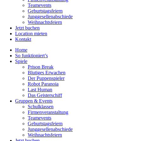
Teamevents
Geburtstagsfeiern
Junggesellenabschiede
Weihnachtsfeiern
Jetzt buchen
Location mieten
Kontakt
Home
So funktioniert’s
Spiele
Prison Break
Blutiges Erwachen
Der Puppenspieler
Robot Paranoia
Last Human
Das Geisterschiff
Gruppen & Events
Schulklassen
Firmenveranstaltung
Teamevents
Geburtstagsfeiern
Junggesellenabschiede
Weihnachtsfeiern
Jetzt buchen