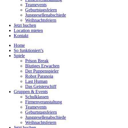
Teamevents
Geburtstagsfeiern
Junggesellenabschiede
Weihnachtsfeiern
Jetzt buchen
Location mieten
Kontakt
Home
So funktioniert’s
Spiele
Prison Break
Blutiges Erwachen
Der Puppenspieler
Robot Paranoia
Last Human
Das Geisterschiff
Gruppen & Events
Schulklassen
Firmenveranstaltung
Teamevents
Geburtstagsfeiern
Junggesellenabschiede
Weihnachtsfeiern
Jetzt buchen