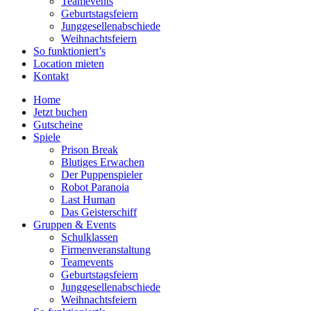
Teamevents
Geburtstagsfeiern
Junggesellenabschiede
Weihnachtsfeiern
So funktioniert’s
Location mieten
Kontakt
Home
Jetzt buchen
Gutscheine
Spiele
Prison Break
Blutiges Erwachen
Der Puppenspieler
Robot Paranoia
Last Human
Das Geisterschiff
Gruppen & Events
Schulklassen
Firmenveranstaltung
Teamevents
Geburtstagsfeiern
Junggesellenabschiede
Weihnachtsfeiern