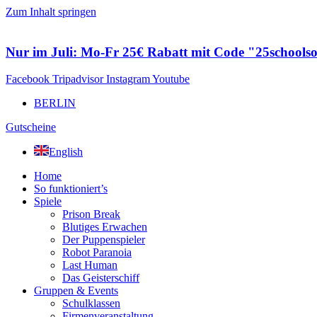
Zum Inhalt springen
Nur im Juli: Mo-Fr 25€ Rabatt mit Code "25schools
Facebook
Tripadvisor
Instagram
Youtube
BERLIN
Gutscheine
English
Home
So funktioniert’s
Spiele
Prison Break
Blutiges Erwachen
Der Puppenspieler
Robot Paranoia
Last Human
Das Geisterschiff
Gruppen & Events
Schulklassen
Firmenveranstaltung